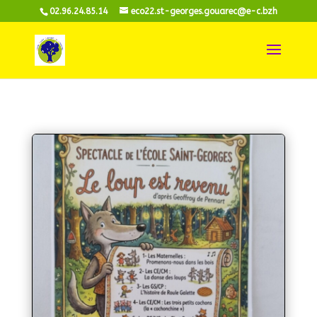
02.96.24.85.14
eco22.st-georges.gouarec@e-c.bzh