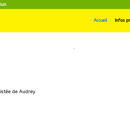
.bzh
Accueil
Infos p
istée de Audrey