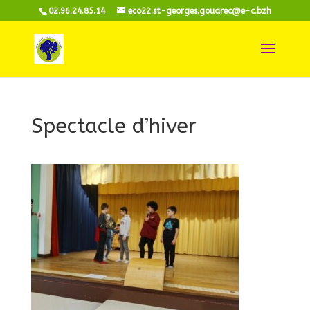
02.96.24.85.14
eco22.st-georges.gouarec@e-c.bzh
Spectacle d’hiver