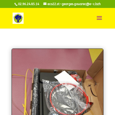
02.96.24.85.14
eco22.st-georges.gouarec@e-c.bzh