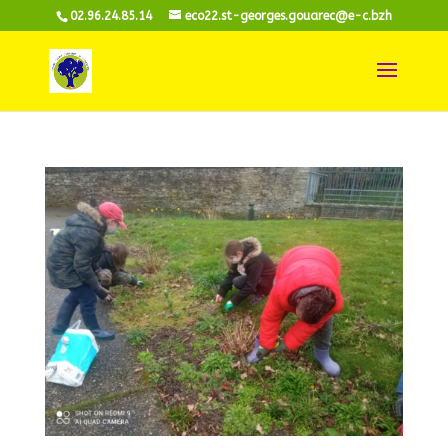
02.96.24.85.14
eco22.st-georges.gouarec@e-c.bzh