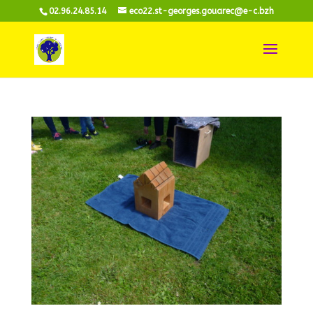
02.96.24.85.14
eco22.st-georges.gouarec@e-c.bzh